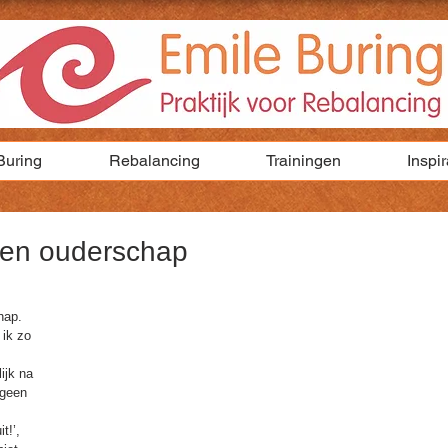
Buring
Rebalancing
Trainingen
Inspir
e en ouderschap
hap. 
 ik zo 
lijk na 
 geen 
t!’,