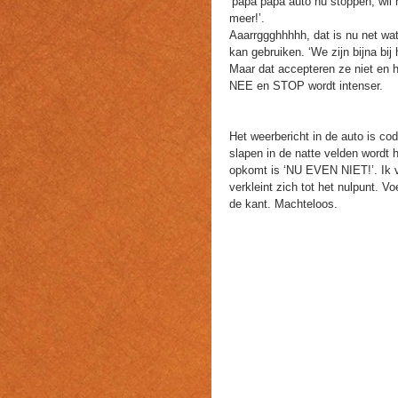
‘papa papa auto nu stoppen, wil n
meer!’.
Aaarrggghhhhh, dat is nu net wat 
kan gebruiken. ‘We zijn bijna bij 
Maar dat accepteren ze niet en 
NEE en STOP wordt intenser.
Het weerbericht in de auto is co
slapen in de natte velden wordt h
opkomt is ‘NU EVEN NIET!’. Ik v
verkleint zich tot het nulpunt. V
de kant. Machteloos.