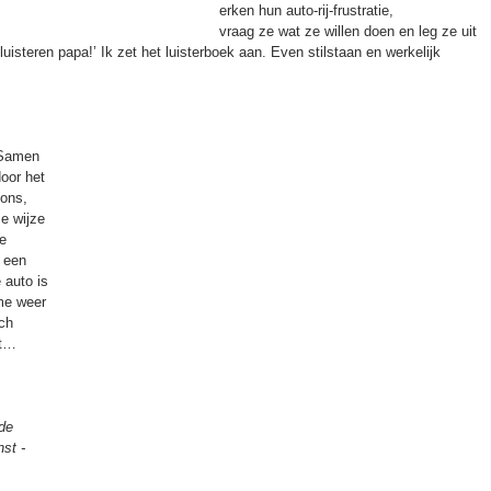
erken hun auto-rij-frustratie, 
vraag ze wat ze willen doen en leg ze uit 
 luisteren papa!’ Ik zet het luisterboek aan. Even stilstaan en werkelijk 
 Samen 
oor het 
ons, 
e wijze 
e 
 een 
 auto is 
me weer 
ch 
nt…
de 
st - 