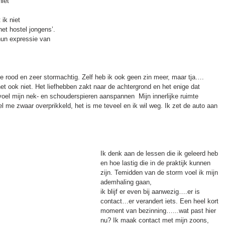
iet 
ik niet 
het hostel jongens’.
hun expressie van 
de rood en zeer stormachtig. Zelf heb ik ook geen zin meer, maar tja…. 
et ook niet. Het liefhebben zakt naar de achtergrond en het enige dat 
oel mijn nek- en schouderspieren aanspannen  Mijn innerlijke ruimte 
oel me zwaar overprikkeld, het is me teveel en ik wil weg. Ik zet de auto aan 
Ik denk aan de lessen die ik geleerd heb 
en hoe lastig die in de praktijk kunnen 
zijn. Temidden van de storm voel ik mijn 
ademhaling gaan,
ik blijf er even bij aanwezig….er is 
contact…er verandert iets. Een heel kort 
moment van bezinning…...wat past hier 
nu? Ik maak contact met mijn zoons, 